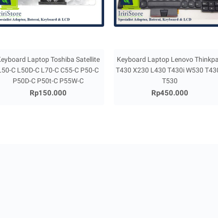
eyboard Laptop Toshiba Satellite
Keyboard Laptop Lenovo Thinkp
L50-C L50D-C L70-C C55-C P50-C
T430 X230 L430 T430i W530 T43
P50D-C P50t-C P55W-C
T530
Rp150.000
Rp450.000