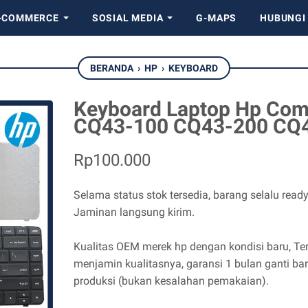
-COMMERCE
SOSIAL MEDIA
G-MAPS
HUBUNGI
BERANDA
›
HP
›
KEYBOARD
Keyboard Laptop Hp Com
CQ43-100 CQ43-200 CQ43
Rp100.000
Selama status stok tersedia, barang selalu ready
Jaminan langsung kirim.
Kualitas OEM merek hp dengan kondisi baru, Ter
menjamin kualitasnya, garansi 1 bulan ganti ba
produksi (bukan kesalahan pemakaian).