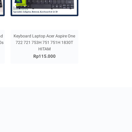
ad
Keyboard Laptop Acer Aspire One
0s
722 721 753H 751 751H 1830T
HITAM
Rp115.000