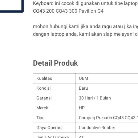
Keyboard ini cocok di gunakan untuk tipe lap
CQ43-200 CQ43-300 Pavilion G4
mohon hubungi kami jika anda ragu atau jika i
dengan laptop anda. kami akan siap melayani
Detail Produk
Kualitas
OEM
Kondisi
Baru
Garansi
30 Hari / 1 Bulan
Merek
HP
Tipe
Compaq Presario CQ43 CQ43-1
Gaya Operasi
Conductive Rubber
Jenis Antarmuka
AT