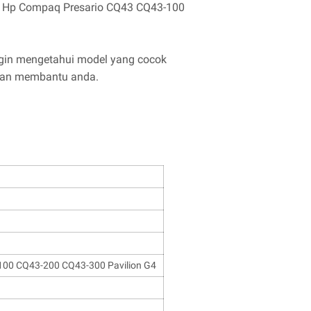
top Hp Compaq Presario CQ43 CQ43-100
ngin mengetahui model yang cocok
 dan membantu anda.
00 CQ43-200 CQ43-300 Pavilion G4